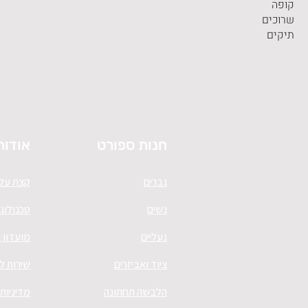
קופה
שרוכים
תיקים
חנות ספורט
אודות
גברים
קצת עלי
נשים
טכנולוגי
נעליים
מועדון 
ציוד ואביזרים
שירות ל
הלבשה תחתונה
מדיניות