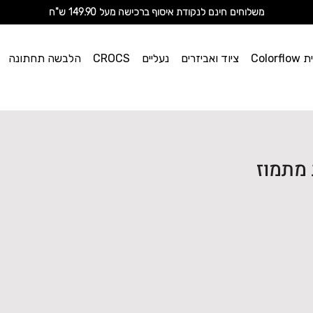
מ
שלוחים חינם לנקודת איסוף ברכישה מעל 149.90 ש"ח
וי אן
Color
ציוד ואביזרים
נעליים
CROCS
הלבשה תחתונה
ספורט
מתמוז