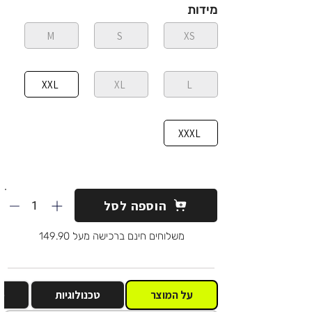
מידות
M
S
XS
XXL
XL
L
XXXL
1
הוספה לסל
משלוחים חינם ברכישה מעל 149.90
על המוצר
טכנולוגיות
מ