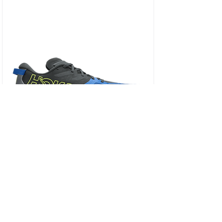
HOKA SPEEDGOAT 7 WIDE - נעלי ספורט גברים
ספידגוט 7 רחבות בצבע שחור/כחול וירטואל/