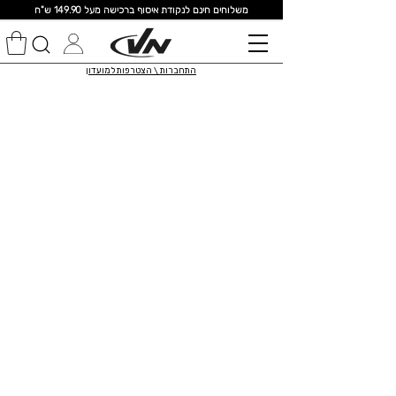
מ
שלוחים חינם לנקודת איסוף ברכישה מעל 149.90 ש"ח
התחברות \ הצטרפות למועדון