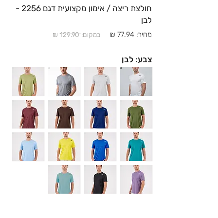
חולצת ריצה / אימון מקצועית דגם 2256 -
לבן
מחיר: 77.94 ₪
במקום: 129.90 ₪
צבע: לבן