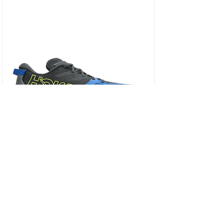
HOKA SPEEDGOAT 7 WIDE - נעלי ספורט גברים
ספידגוט 7 רחבות בצבע שחור/כחול וירטואל/