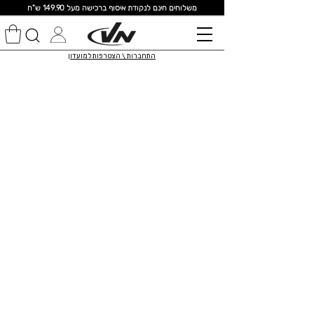
מ
שלוחים חינם לנקודת איסוף ברכישה מעל 149.90 ש"ח
התחברות \ הצטרפות למועדון