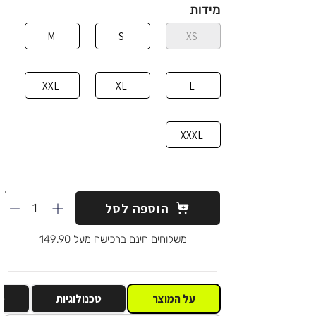
מידות
M
S
XS
XXL
XL
L
XXXL
1
הוספה לסל
משלוחים חינם ברכישה מעל 149.90
על המוצר
טכנולוגיות
מ