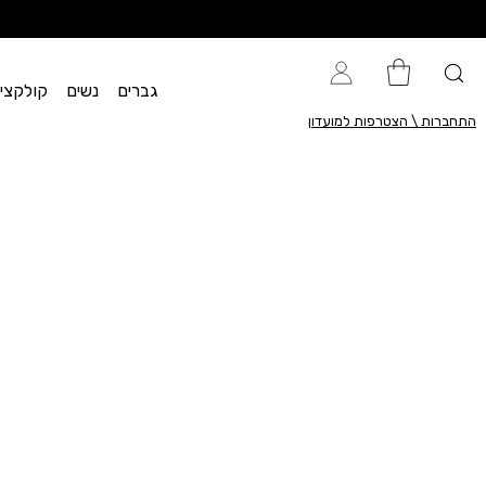
גברים
נשים
קולקציית flow
התחברות \ הצטרפות למועדון