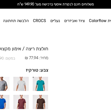
מ
שלוחים חינם לנקודת איסוף ברכישה מעל 149.90 ש"ח
וי אן
Color
ציוד ואביזרים
נעליים
CROCS
הלבשה תחתונה
ספורט
חולצת ריצה / אימון מקצועית 2256 -טורקי
מחיר: 77.94 ₪
במקום: 129.90 ₪
צבע: טורקיז