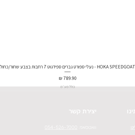
נעלי ספורט גברים ספידגוט 7 רחבות בצבע שחור/כחול וירטואל/
מחיר
כולל מע״מ
ינו
יצירת קשר
נו
וואטסאפ:
054-526-7000