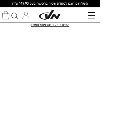
מ
שלוחים חינם לנקודת איסוף ברכישה מעל 149.90 ש"ח
התחברות \ הצטרפות למועדון