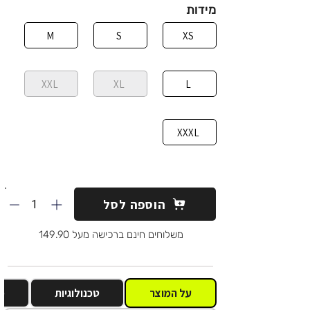
מידות
M
S
XS
XXL
XL
L
XXXL
1
הוספה לסל
משלוחים חינם ברכישה מעל 149.90
על המוצר
טכנולוגיות
מ