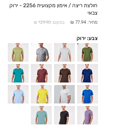
חולצת ריצה / אימון מקצועית 2256 - ירוק
צבאי
מחיר: 77.94 ₪
במקום: 129.90 ₪
צבע: ירוק