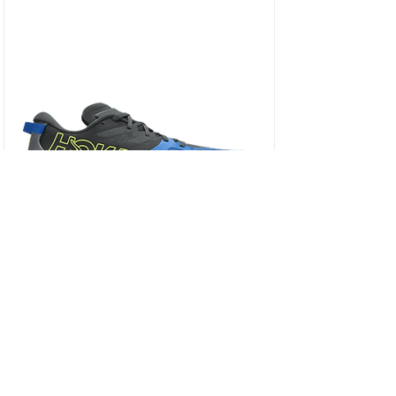
HOKA SPEEDGOAT 7 WIDE - נעלי ספורט גברים
ספידגוט 7 רחבות בצבע שחור/כחול וירטואל/