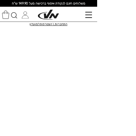
מ
שלוחים חינם לנקודת איסוף ברכישה מעל 149.90 ש"ח
התחברות \ הצטרפות למועדון