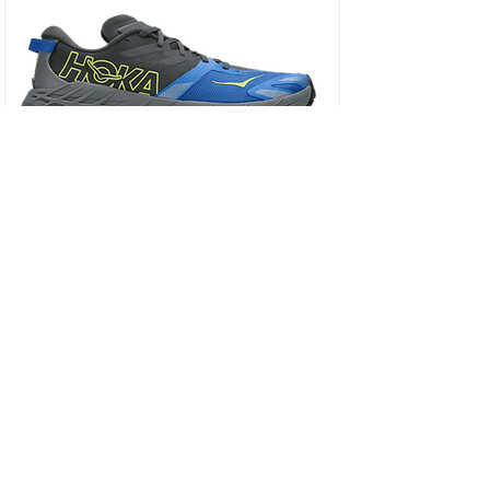
HOKA SPEEDGOAT 7 WIDE - נעלי ספורט גברים
ספידגוט 7 רחבות בצבע שחור/כחול וירטואל/
מחיר
כולל מע״מ