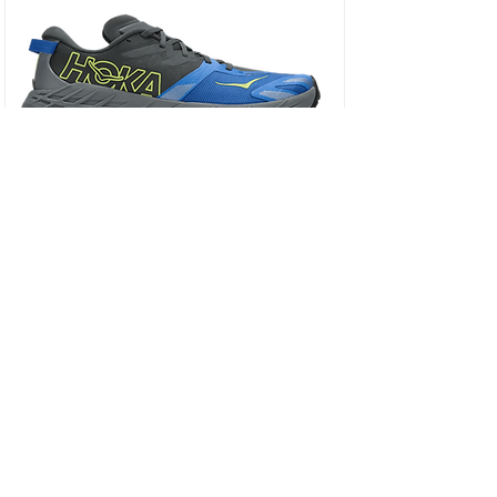
HOKA SPEEDGOAT 7 WIDE - נעלי ספורט גברים
ספידגוט 7 רחבות בצבע שחור/כחול וירטואל/
מחיר
כולל מע״מ