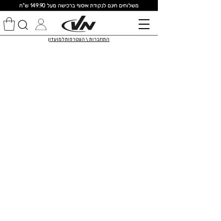
מ
שלוחים חינם לנקודת איסוף ברכישה מעל 149.90 ש"ח
התחברות \ הצטרפות למועדון