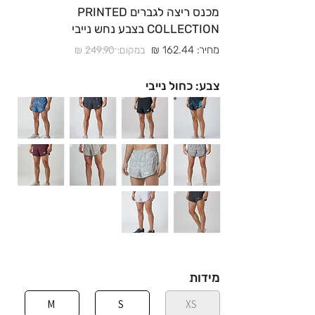
מכנס ריצה לגברים PRINTED
COLLECTION בצבע נחש נייבי
מחיר: 162.44 ₪
במקום: 249.90 ₪
צבע: כחול נייבי
מידות
M
S
XS