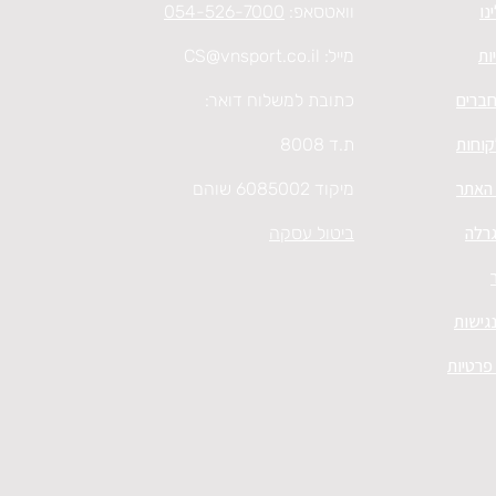
נו
וואטסאפ:
054-526-7000
ות
מייל:
CS@vnsport.co.il
חברים
כתובת למשלוח דואר:
קוחות
ת.ד 8008
 האתר
מיקוד 6085002 שוהם
גרלה
ביטול עסקה
גישות
 פרטיות