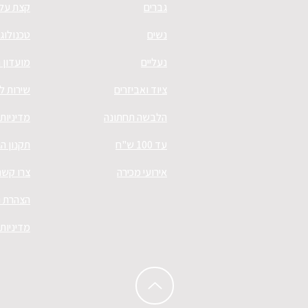
גברים
קצת עלי
נשים
טכנולוגי
נעליים
מועדון 
ציוד ואביזרים
שירות ל
הלבשה תחתונה
מדיניות
עד 100 ש"ח
תקנון ה
אירועי מכירה
צרו קשר
הצהרת נ
מדיניות