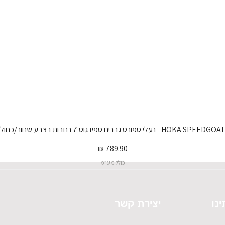
נעלי ספורט גברים ספידגוט 7 רחבות בצבע שחור/כחול וירטואל/
מחיר
כולל מע״מ
ינו
יצירת קשר