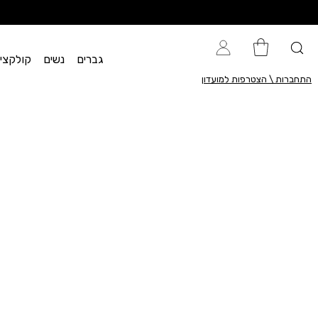
גברים
נשים
קולקציית flow
התחברות \ הצטרפות למועדון