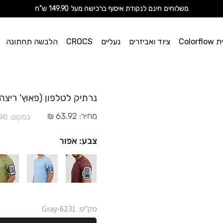
מ
שלוחים חינם לנקודת איסוף ברכישה מעל 149.90 ש"ח
וי אן
Color
ציוד ואביזרים
נעליים
CROCS
הלבשה תחתונה
ספורט
נרתיק לטלפון (פאוץ' ריצה) - 6231 - 
מחיר: 63.92 ₪
במקום: 79.90 ₪
צבע: אפור
מק"ט:
6231-Gray