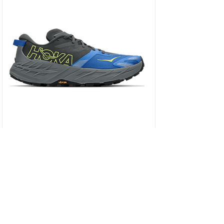
HOKA SPEEDGOAT 7 WIDE - נעלי ספורט גברים
ספידגוט 7 רחבות בצבע שחור/כחול וירטואל/
מחיר