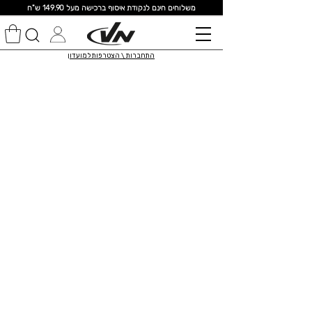
מ
שלוחים חינם לנקודת איסוף ברכישה מעל 149.90 ש"ח
התחברות \ הצטרפות למועדון