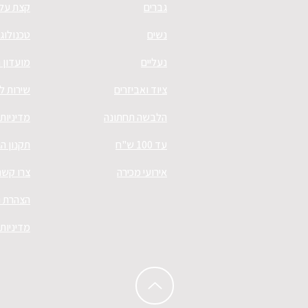
גברים
קצת עלי
נשים
טכנולוגי
נעליים
מועדון 
ציוד ואביזרים
שירות ל
הלבשה תחתונה
מדיניות
עד 100 ש"ח
תקנון ה
אירועי מכירה
צרו קשר
הצהרת נ
מדיניות