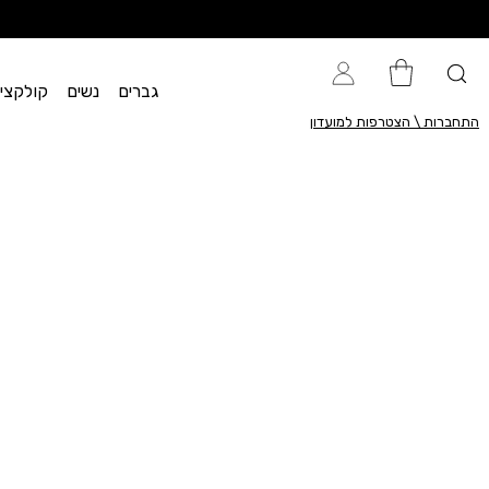
גברים
נשים
קולקציית flow
התחברות \ הצטרפות למועדון