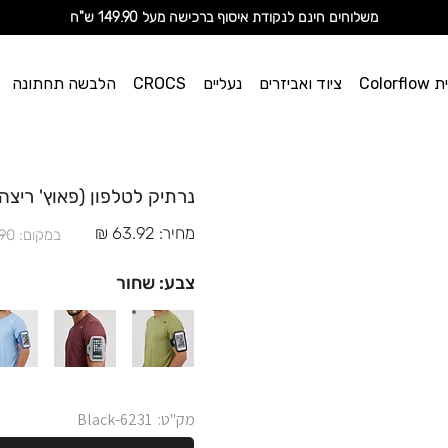
מ
שלוחים חינם לנקודת איסוף ברכישה מעל 149.90 ש"ח
וי אן
Color
ציוד ואביזרים
נעליים
CROCS
הלבשה תחתונה
ספורט
נרתיק לטלפון (פאוץ' ריצה) - 6231 - 
מחיר: 63.92 ₪
במקום: 79.90 ₪
צבע: שחור
מק"ט:
6231-Black