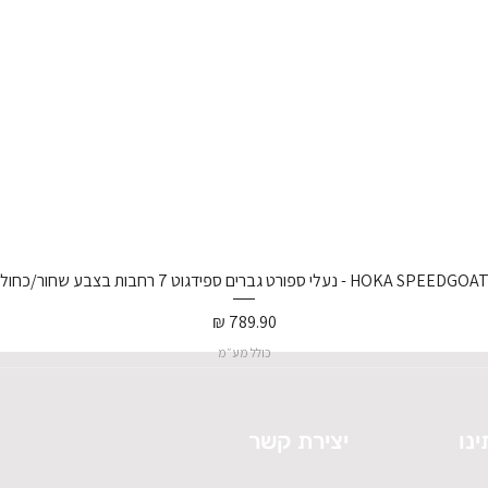
נעלי ספורט גברים ספידגוט 7 רחבות בצבע שחור/כחול וירטואל/
מחיר
כולל מע״מ
ינו
יצירת קשר