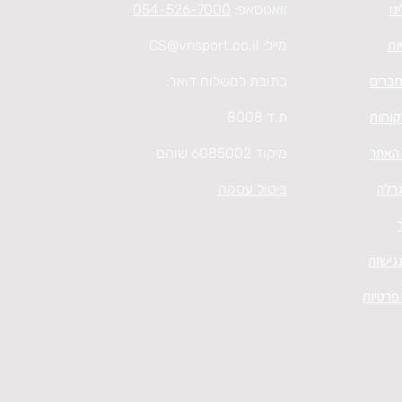
נו
וואטסאפ:
054-526-7000
ות
מייל:
CS@vnsport.co.il
חברים
כתובת למשלוח דואר:
קוחות
ת.ד 8008
 האתר
מיקוד 6085002 שוהם
גרלה
ביטול עסקה
גישות
 פרטיות