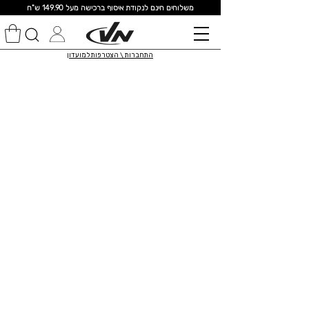
מ
שלוחים חינם לנקודת איסוף ברכישה מעל 149.90 ש"ח
התחברות \ הצטרפות למועדון