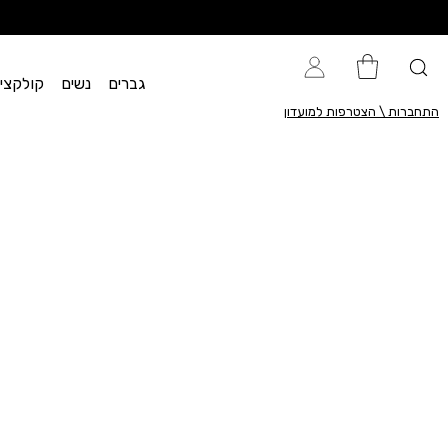
גברים
נשים
קולקציית flow
התחברות \ הצטרפות למועדון