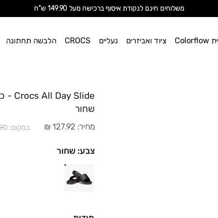
מ
שלוחים חינם לנקודת איסוף ברכישה מעל 149.90 ש"ח
וי אן
Color
ציוד ואביזרים
נעליים
CROCS
הלבשה תחתונה
ספורט
 Slide
שחור
מחיר: 127.92 ₪
במקום: 159.90 ₪
צבע: שחור