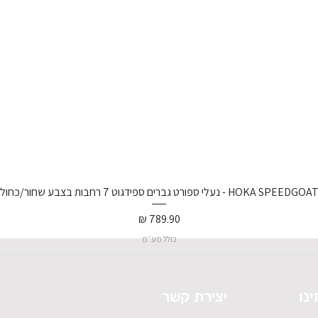
נעלי ספורט גברים ספידגוט 7 רחבות בצבע שחור/כחול וירטואל/
מחיר
כולל מע״מ
ינו
יצירת קשר