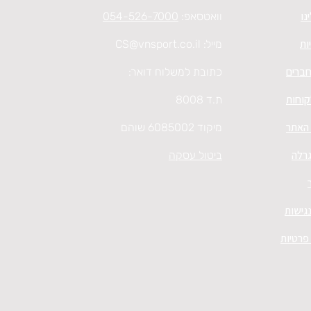
נו
וואטסאפ:
054-526-7000
ות
מייל:
CS@vnsport.co.il
חברים
כתובת למשלוח דואר:
קוחות
ת.ד 8008
 האתר
מיקוד 6085002 שוהם
גרלה
ביטול עסקה
גישות
 פרטיות