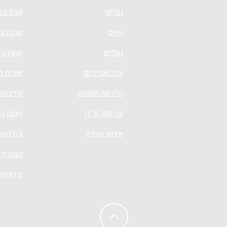
גברים
קצת עלי
נשים
טכנולוגי
נעליים
מועדון 
ציוד ואביזרים
שירות ל
הלבשה תחתונה
מדיניות
עד 100 ש"ח
תקנון ה
אירועי מכירה
צרו קשר
הצהרת נ
מדיניות