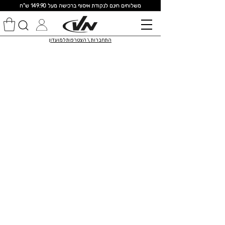
מ
שלוחים חינם לנקודת איסוף ברכישה מעל 149.90 ש"ח
התחברות \ הצטרפות למועדון