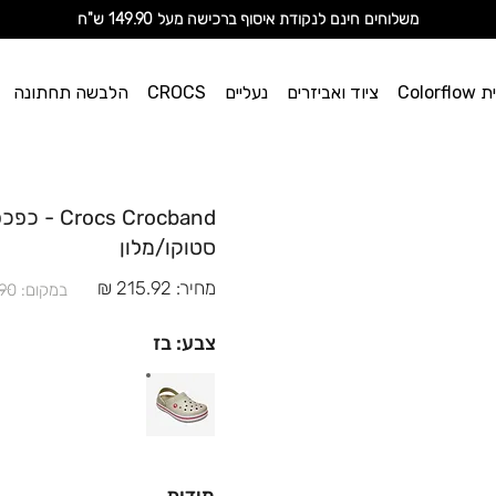
מ
שלוחים חינם לנקודת איסוף ברכישה מעל 149.90 ש"ח
וי אן
Color
ציוד ואביזרים
נעליים
CROCS
הלבשה תחתונה
ספורט
 Crocband
סטוקו/מלון
מחיר: 215.92 ₪
במקום: 269.90 ₪
צבע: בז