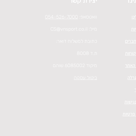
ינו
יצירת קשר
נו
וואטסאפ:
054-526-7000
ות
מייל:
CS@vnsport.co.il
חברים
כתובת למשלוח דואר:
קוחות
ת.ד 8008
 האתר
מיקוד 6085002 שוהם
גרלה
ביטול עסקה
גישות
 פרטיות