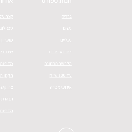
חנות ספורט
אודות
גברים
קצת עלי
נשים
טכנולוגי
נעליים
מועדון 
ציוד ואביזרים
שירות ל
הלבשה תחתונה
מדיניות
עד 100 ש"ח
תקנון ה
אירועי מכירה
צרו קשר
הצהרת נ
מדיניות