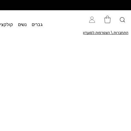
גברים
נשים
קולקציית flow
התחברות \ הצטרפות למועדון