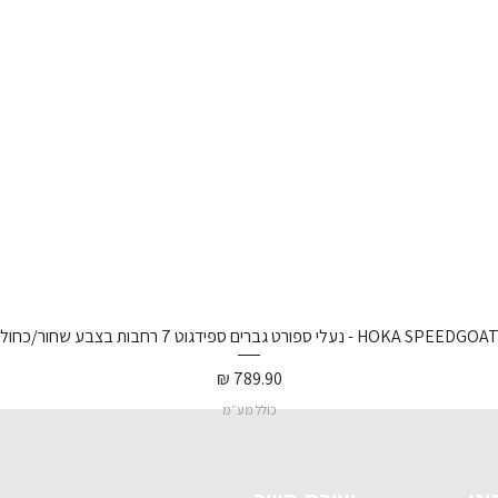
נעלי ספורט גברים ספידגוט 7 רחבות בצבע שחור/כחול וירטואל/
מחיר
כולל מע״מ