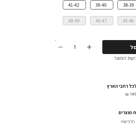
41-42
39-40
38-39
48-49
46-47
45-46
1
ל
ישת המוצר
לכל רחבי הארץ
 מוצרים