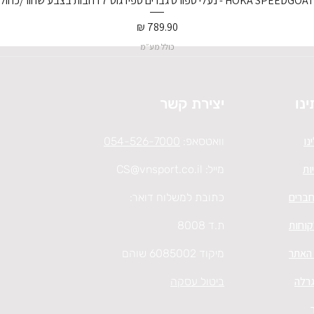
נעלי ספורט גברים ספידגוט 7 רחבות בצבע שחור/כחול וירטואל/
מחיר
כולל מע״מ
ינו
יצירת קשר
נו
וואטסאפ:
054-526-7000
ות
מייל:
CS@vnsport.co.il
חברים
כתובת למשלוח דואר:
קוחות
ת.ד 8008
 האתר
מיקוד 6085002 שוהם
גרלה
ביטול עסקה