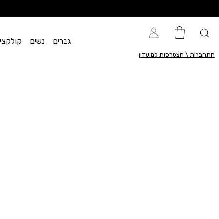
גברים
נשים
קולקציית flow
התחברות \ הצטרפות למועדון