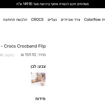
מ
שלוחים חינם לנקודת איסוף ברכישה מעל 149.90 ש"ח
וי אן
Color
ציוד ואביזרים
נעליים
CROCS
הלבשה תחתונה
ספורט
Crocs Crocband Flip - נעלי אצבע קרוקס בצבע לבן
מחיר: 159.92 ₪
במקום: 199.90 ₪
צבע: לבן
מידות