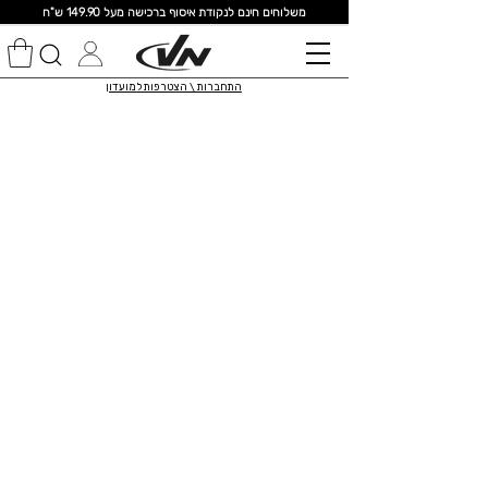
מ
שלוחים חינם לנקודת איסוף ברכישה מעל 149.90 ש"ח
התחברות \ הצטרפות למועדון