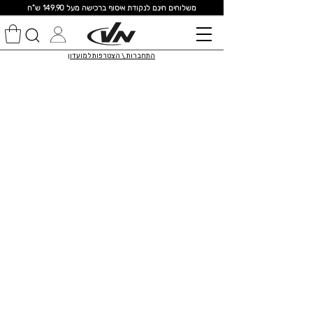
מ
שלוחים חינם לנקודת איסוף ברכישה מעל 149.90 ש"ח
התחברות \ הצטרפות למועדון