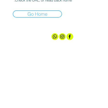
Check the URL, or head back home.
Go Home
אודותינו
חנות ספורט
קצת עלינו
גברים
טכנולוגיות
נשים
מועדון חברים
נעליים
שירות לקוחות
ציוד ואביזרים
מדיניות האתר
הלבשה תחתונה
תקנון הגרלה
עד 100 ש"ח
צרו קשר
אירועי מכירה