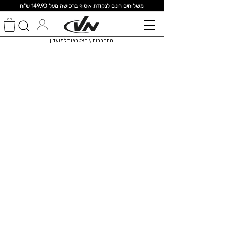
מ
שלוחים חינם לנקודת איסוף ברכישה מעל 149.90 ש"ח
התחברות \ הצטרפות למועדון