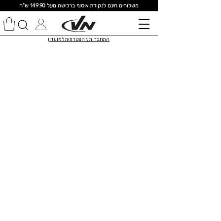
מ
שלוחים חינם לנקודת איסוף ברכישה מעל 149.90 ש"ח
התחברות \ הצטרפות למועדון