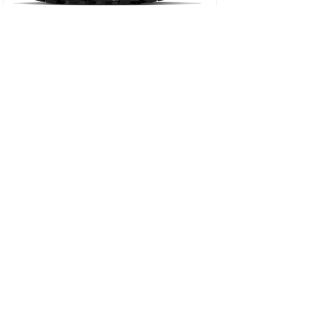
HOKA SPEEDGOAT 7 WIDE - נעלי ספורט גברים
ספידגוט 7 רחבות בצבע שחור/כחול וירטואל/
מחיר
כולל מע״מ