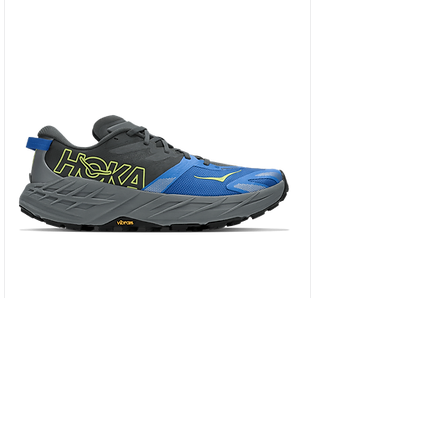
HOKA SPEEDGOAT 7 WIDE - נעלי ספורט גברים
ספידגוט 7 רחבות בצבע שחור/כחול וירטואל/