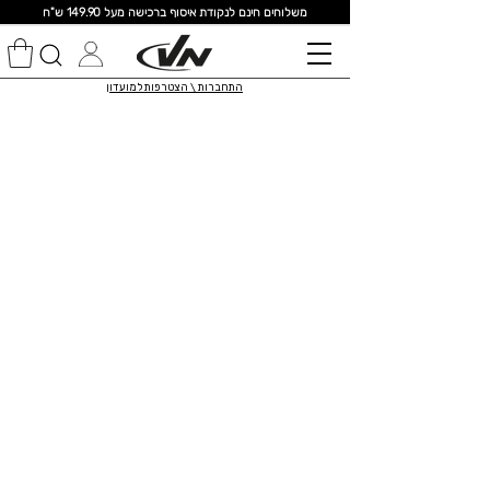
מ
שלוחים חינם לנקודת איסוף ברכישה מעל 149.90 ש"ח
התחברות \ הצטרפות למועדון