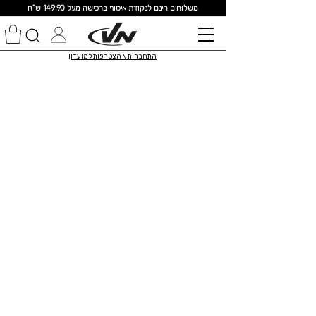
מ
שלוחים חינם לנקודת איסוף ברכישה מעל 149.90 ש"ח
התחברות \ הצטרפות למועדון