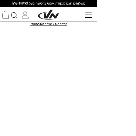
מ
שלוחים חינם לנקודת איסוף ברכישה מעל 149.90 ש"ח
התחברות \ הצטרפות למועדון