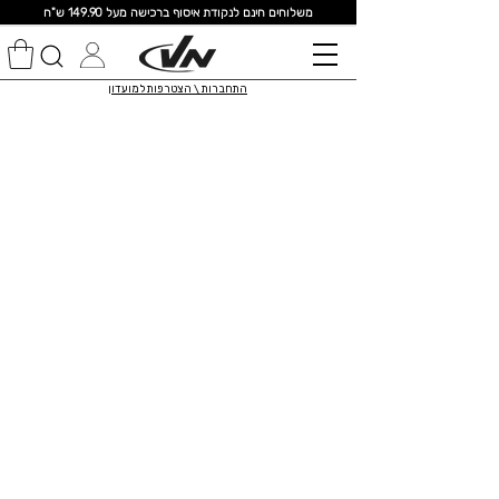
מ
שלוחים חינם לנקודת איסוף ברכישה מעל 149.90 ש"ח
התחברות \ הצטרפות למועדון