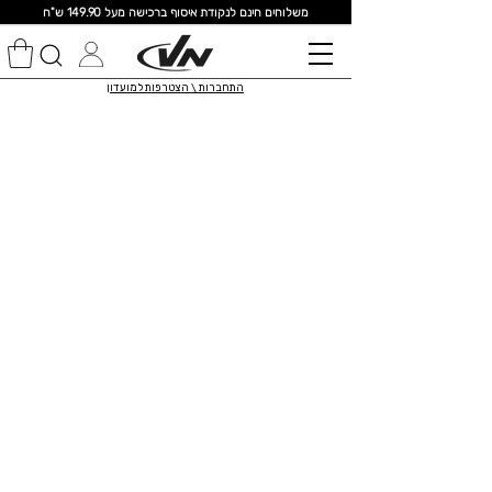
מ
שלוחים חינם לנקודת איסוף ברכישה מעל 149.90 ש"ח
התחברות \ הצטרפות למועדון