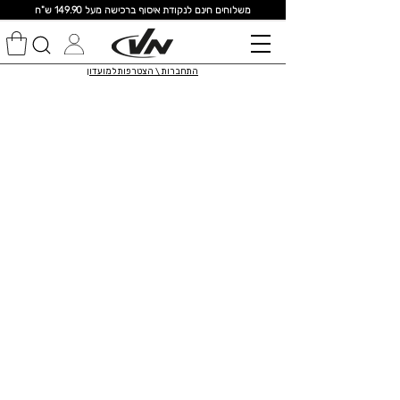
מ
שלוחים חינם לנקודת איסוף ברכישה מעל 149.90 ש"ח
התחברות \ הצטרפות למועדון