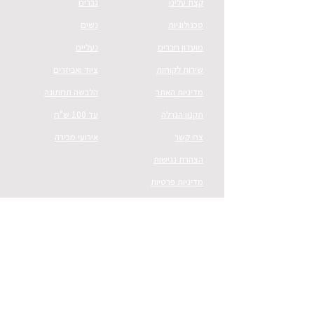
קצת עלינו
גברים
טכנולוגיות
נשים
מועדון חברים
נעליים
שירות לקוחות
ציוד ואביזרים
מדיניות האתר
הלבשה תחתונה
תקנון הגרלה
עד 100 ש"ח
צרו קשר
אירועי מכירה
הצהרת נגישות
מדיניות פרטיות
יצירת קשר
וואטסאפ:
054-526-7000
מייל:
CS@vnsport.co.il
כתובת למשלוח דואר:
ת.ד 8008