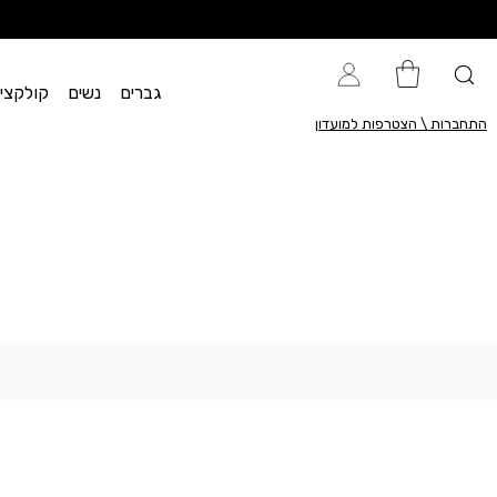
גברים
נשים
קולקציית flow
התחברות \ הצטרפות למועדון