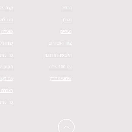
גברים
קצת עלי
נשים
טכנולוגי
נעליים
מועדון 
ציוד ואביזרים
שירות ל
הלבשה תחתונה
מדיניות
עד 100 ש"ח
תקנון ה
אירועי מכירה
צרו קשר
הצהרת נ
מדיניות