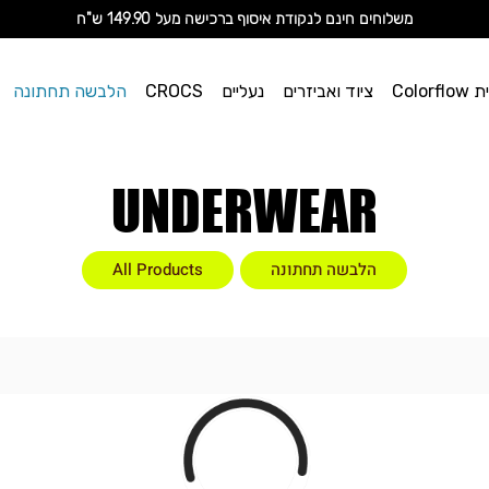
מ
שלוחים חינם לנקודת איסוף ברכישה מעל 149.90 ש"ח
וי אן
Color
ציוד ואביזרים
נעליים
CROCS
הלבשה תחתונה
ספורט
UNDERWEAR
הלבשה תחתונה
All Products