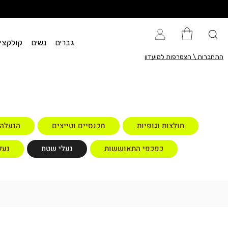
גברים
נשים
קולקציית flow
התחברות \ הצטרפות למועדון
חולצות וגופיות
מכנסיים וטייצים
הנעלה
כפכפי התאוששות
נעלי שטח
נעל