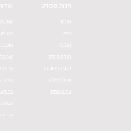
חנות ספורט
אודות
גברים
קצת עלי
נשים
טכנולוגי
נעליים
מועדון 
ציוד ואביזרים
שירות ל
הלבשה תחתונה
מדיניות
עד 100 ש"ח
תקנון ה
אירועי מכירה
צרו קשר
הצהרת נ
מדיניות