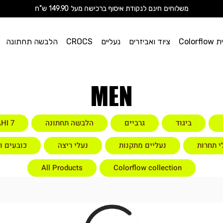
מ
שלוחים חינם לנקודת איסוף ברכישה מעל 149.90 ש"ח
וי אן
Color
ציוד ואביזרים
נעליים
CROCS
הלבשה תחתונה
ספורט
MEN
ביגוד
גרביים
הלבשה תחתונה
HI 7
י תחרות
נעליים מתקנות
נעלי ריצה
כובעים ו
All Products
Colorflow collection