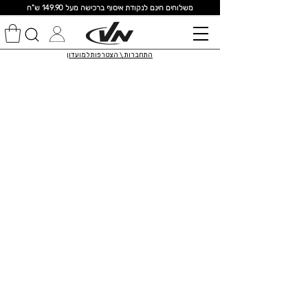
מ
שלוחים חינם לנקודת איסוף ברכישה מעל 149.90 ש"ח
התחברות \ הצטרפות למועדון