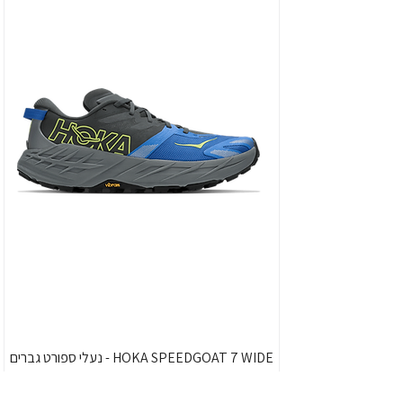
HOKA SPEEDGOAT 7 WIDE - נעלי ספורט גברים
ספידגוט 7 רחבות בצבע שחור/כחול וירטואל/