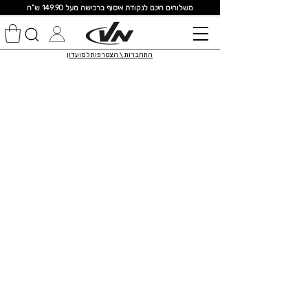
מ
שלוחים חינם לנקודת איסוף ברכישה מעל 149.90 ש"ח
התחברות \ הצטרפות למועדון