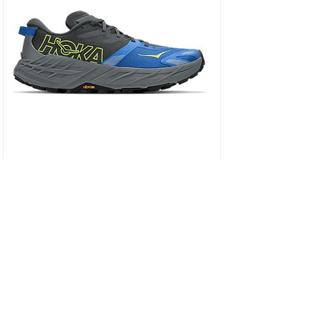
HOKA SPEEDGOAT 7 WIDE - נעלי ספורט גברים
ספידגוט 7 רחבות בצבע שחור/כחול וירטואל/
מחיר
כולל מע״מ