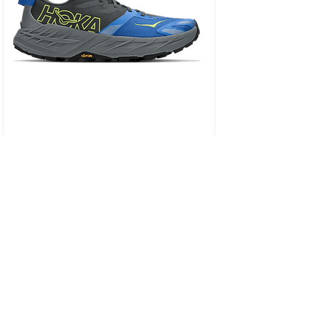
HOKA SPEEDGOAT 7 WIDE - נעלי ספורט גברים
ספידגוט 7 רחבות בצבע שחור/כחול וירטואל/
מחיר
כולל מע״מ