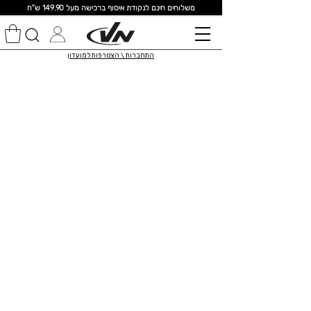
מ
שלוחים חינם לנקודת איסוף ברכישה מעל 149.90 ש"ח
התחברות \ הצטרפות למועדון