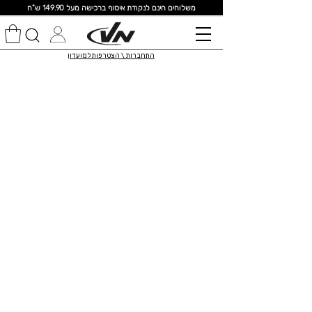
מ
שלוחים חינם לנקודת איסוף ברכישה מעל 149.90 ש"ח
התחברות \ הצטרפות למועדון