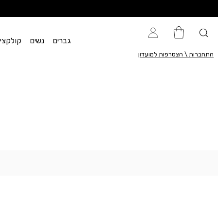
גברים
נשים
קולקציית flow
התחברות \ הצטרפות למועדון