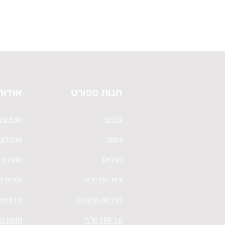
חנות ספורט
אודות
גברים
קצת עלי
נשים
טכנולוגי
נעליים
מועדון 
ציוד ואביזרים
שירות ל
הלבשה תחתונה
מדיניות
עד 100 ש"ח
תקנון ה