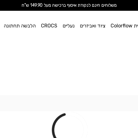
מ
שלוחים חינם לנקודת איסוף ברכישה מעל 149.90 ש"ח
וי אן
Color
ציוד ואביזרים
נעליים
CROCS
הלבשה תחתונה
ספורט