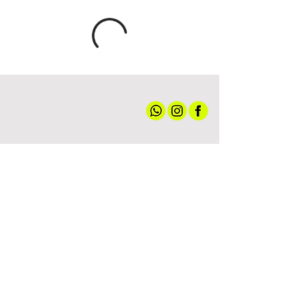
אודותינו
חנות ספורט
קצת עלינו
גברים
טכנולוגיות
נשים
מועדון חברים
נעליים
שירות לקוחות
ציוד ואביזרים
מדיניות האתר
הלבשה תחתונה
תקנון הגרלה
עד 100 ש"ח