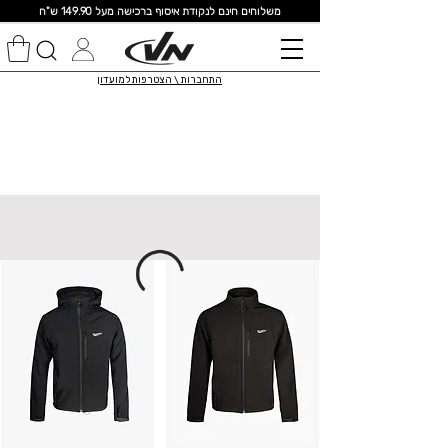
מ
שלוחים חינם לנקודת איסוף ברכישה מעל 149.90 ש"ח
התחברות \ הצטרפות למועדון