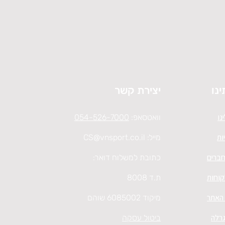
ינו
יצירת קשר
נו
וואטסאפ:
054-526-7000
ות
מייל:
CS@vnsport.co.il
חברים
כתובת למשלוח דואר:
קוחות
ת.ד 8008
 האתר
מיקוד 6085002 שוהם
גרלה
ביטול עסקה