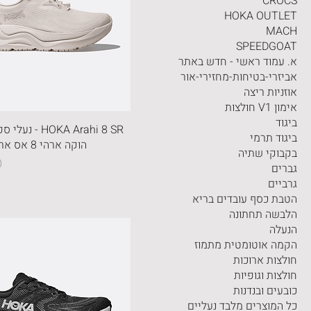
CROCS
HOKA OUTLET
MACH
SPEEDGOAT
א. עמוד ראשי - חדש באתר
אביזרי-בטיחות-מחזירי-אור
אוזניות ריצה
אימון V1 חולצות
ביגוד
HOKA Arahi 8 SR 
ביגוד תרמי
הוקה ארהי 8 אס אר בצבע לבן
בקבוקי שתיה
מ
גברים
גרביים
הטבת כסף עובדים בריא
הלבשה תחתונה
הנעלה
הקמה אוטומטית מתמוז
חולצות ארוכות
חולצות וגופיות
כובעים ובנדנות
כל המוצרים מלבד נעליים