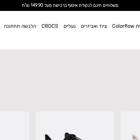
מ
שלוחים חינם לנקודת איסוף ברכישה מעל 149.90 ש"ח
וי אן
Color
ציוד ואביזרים
נעליים
CROCS
הלבשה תחתונה
ספורט