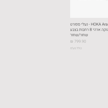
HOKA Arahi Wide 8 - נעלי ספורט
גברים הוקה ארהי 8 רחבות בצבע
שחור/שחור
מחיר
כולל מע״מ