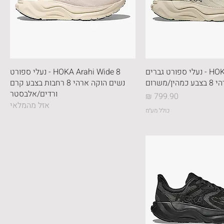
HOKA Arahi 8 - נעלי ספורט גברים
HOKA Arahi Wide 8 - נעלי ספורט
ין/משרום
נשים הוקה ארהי 8 רחבות בצבע קרם
ורדים/אלבסטר
מחיר
אזל מהמלאי
כולל מע״מ