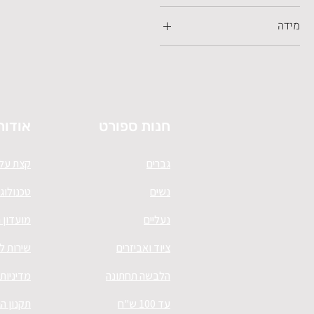
מידה
37
38
38.5
39
חנות ספורט
אודות
40
40.5
גברים
קצת עלי
41
נשים
טכנולוגי
42
42.5
נעליים
מועדון 
43
ציוד ואביזרים
שירות ל
44
הלבשה תחתונה
מדיניות
44.5
45
עד 100 ש"ח
תקנון ה