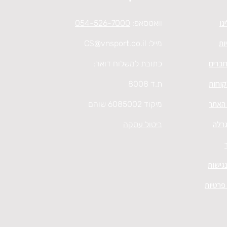
נו
וואטסאפ:
054-526-7000
ות
מייל:
CS@vnsport.co.il
חברים
כתובת למשלוח דואר:
קוחות
ת.ד 8008
 האתר
מיקוד 6085002 שוהם
גרלה
ביטול עסקה
גישות
 פרטיות