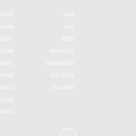
גברים
קצת עלי
נשים
טכנולוגי
נעליים
מועדון 
ציוד ואביזרים
שירות ל
הלבשה תחתונה
מדיניות
עד 100 ש"ח
תקנון ה
אירועי מכירה
צרו קשר
הצהרת נ
מדיניות