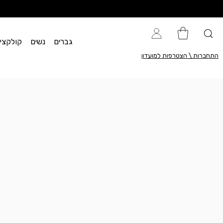
גברים
נשים
קולקציית flow
התחברות \ הצטרפות למועדון