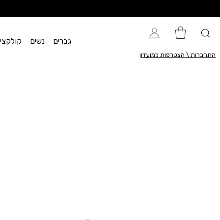
גברים
נשים
קולקציית flow
התחברות \ הצטרפות למועדון