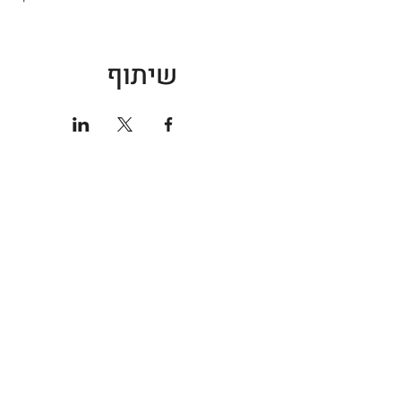
שיתוף
חנות ספורט
אודות
גברים
קצת עלי
נשים
טכנולוגי
נעליים
מועדון 