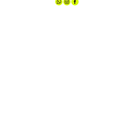
אודותינו
חנות ספורט
קצת עלינו
גברים
טכנולוגיות
נשים
מועדון חברים
נעליים
שירות לקוחות
ציוד ואביזרים
מדיניות האתר
הלבשה תחתונה
תקנון הגרלה
עד 100 ש"ח
צרו קשר
אירועי מכירה
הצהרת נגישות
מדיניות פרטיות
יצירת קשר