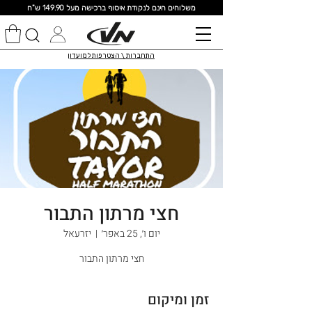
מ
שלוחים חינם לנקודת איסוף ברכישה מעל 149.90 ש"ח
התחברות \ הצטרפות למועדון
חצי מרתון התבור
יום ו׳, 25 באפר׳
  |  
יזרעאל
חצי מרתון התבור
זמן ומיקום