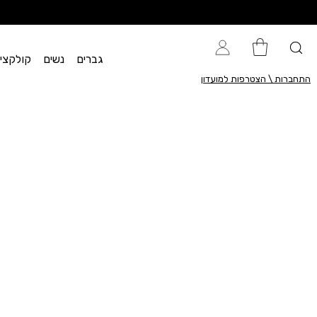
גברים
נשים
קולקציית flow
התחברות \ הצטרפות למועדון