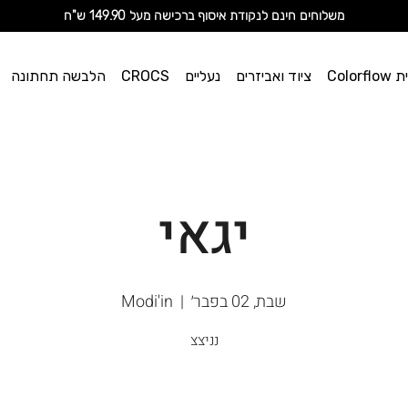
מ
שלוחים חינם לנקודת איסוף ברכישה מעל 149.90 ש"ח
וי אן
Color
ציוד ואביזרים
נעליים
CROCS
הלבשה תחתונה
ספורט
יגאי
שבת, 02 בפבר׳
  |  
Modi'in
נניצצ