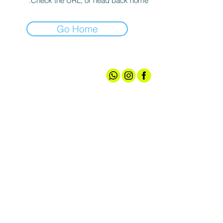
Check the URL, or head back home.
Go Home
אודותינו
חנות ספורט
קצת עלינו
גברים
טכנולוגיות
נשים
מועדון חברים
נעליים
שירות לקוחות
ציוד ואביזרים
מדיניות האתר
הלבשה תחתונה
תקנון הגרלה
עד 100 ש"ח
צרו קשר
אירועי מכירה