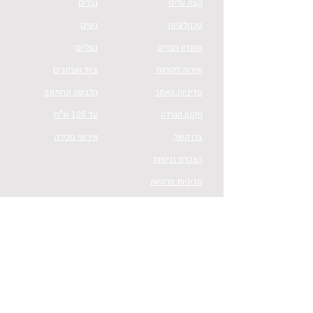
קצת עלינו
גברים
טכנולוגיות
נשים
מועדון חברים
נעליים
שירות לקוחות
ציוד ואביזרים
מדיניות האתר
הלבשה תחתונה
תקנון הגרלה
עד 100 ש"ח
צרו קשר
אירועי מכירה
הצהרת נגישות
מדיניות פרטיות
יצירת קשר
וואטסאפ:
054-526-7000
מייל:
CS@vnsport.co.il
כתובת למשלוח דואר:
ת.ד 8008