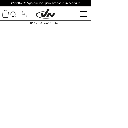
מ
שלוחים חינם לנקודת איסוף ברכישה מעל 149.90 ש"ח
התחברות \ הצטרפות למועדון