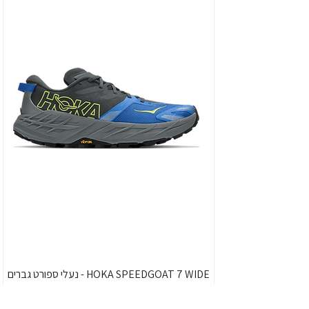
HOKA SPEEDGOAT 7 WIDE - נעלי ספורט גברים
ספידגוט 7 רחבות בצבע שחור/כחול וירטואל/