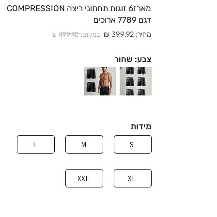
מארז6 זוגות תחתוני ריצה COMPRESSION
דגם 7789 ארוכים
מחיר: 399.92 ₪
במקום: 499.90 ₪
צבע: שחור
מידות
L
M
S
XXL
XL