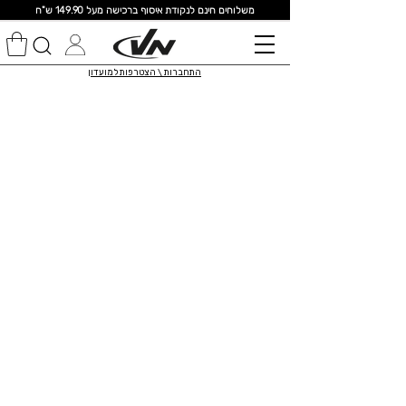
מ
שלוחים חינם לנקודת איסוף ברכישה מעל 149.90 ש"ח
התחברות \ הצטרפות למועדון