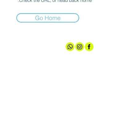
Check the URL, or head back home.
Go Home
אודותינו
חנות ספורט
קצת עלינו
גברים
טכנולוגיות
נשים
מועדון חברים
נעליים
שירות לקוחות
ציוד ואביזרים
מדיניות האתר
הלבשה תחתונה
תקנון הגרלה
עד 100 ש"ח
צרו קשר
אירועי מכירה