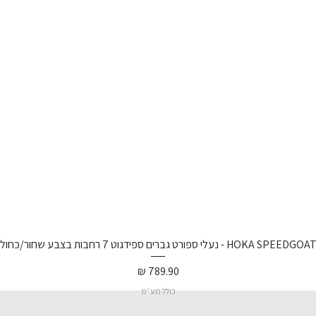
נעלי ספורט גברים ספידגוט 7 רחבות בצבע שחור/כחול וירטואל/
מחיר
כולל מע״מ