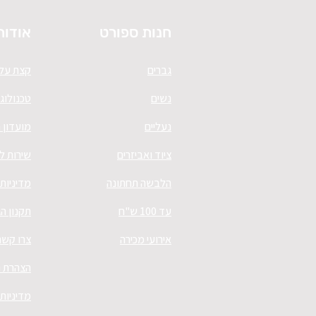
חנות ספורט
אודות
גברים
קצת עלי
נשים
טכנולוגי
נעליים
מועדון 
ציוד ואביזרים
שירות ל
הלבשה תחתונה
מדיניות
עד 100 ש"ח
תקנון ה
אירועי מכירה
צרו קשר
הצהרת נ
מדיניות