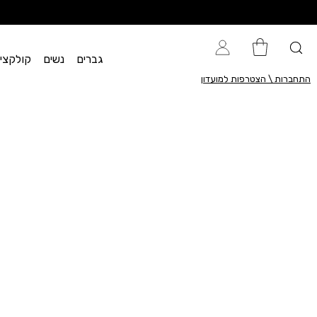
גברים
נשים
קולקציית flow
התחברות \ הצטרפות למועדון