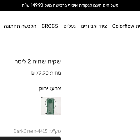
מ
שלוחים חינם לנקודת איסוף ברכישה מעל 149.90 ש"ח
וי אן
Color
ציוד ואביזרים
נעליים
CROCS
הלבשה תחתונה
ספורט
שקית שתיה 2 ליטר
מחיר: 79.90 ₪
צבע: ירוק
מק"ט:
4415-DarkGreen