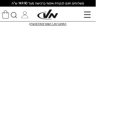
מ
שלוחים חינם לנקודת איסוף ברכישה מעל 149.90 ש"ח
התחברות \ הצטרפות למועדון