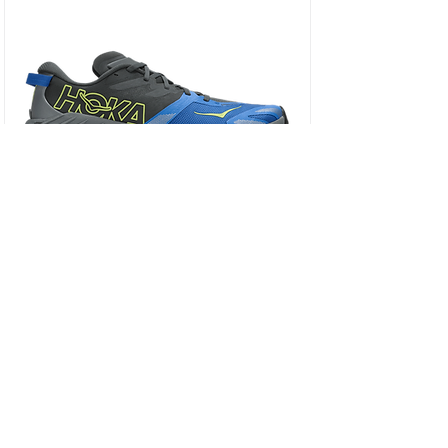
HOKA SPEEDGOAT 7 WIDE - נעלי ספורט גברים
ספידגוט 7 רחבות בצבע שחור/כחול וירטואל/
מחיר
כולל מע״מ