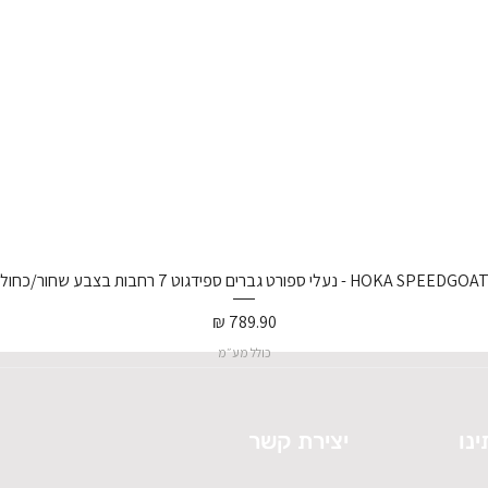
נעלי ספורט גברים ספידגוט 7 רחבות בצבע שחור/כחול וירטואל/
מחיר
כולל מע״מ
ינו
יצירת קשר