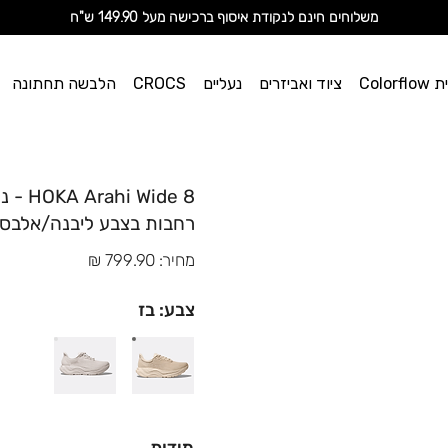
מ
שלוחים חינם לנקודת איסוף ברכישה מעל 149.90 ש"ח
וי אן
Color
ציוד ואביזרים
נעליים
CROCS
הלבשה תחתונה
ספורט
רחבות בצבע ליבנה/אלבס
מחיר: 799.90 ₪
צבע: בז