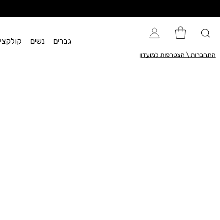
גברים
נשים
קולקציית flow
התחברות \ הצטרפות למועדון