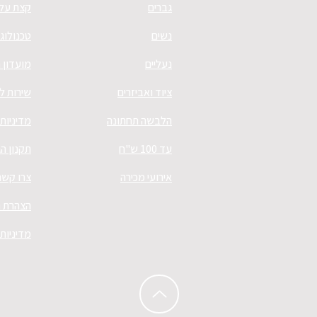
גברים
קצת עלי
נשים
טכנולוגי
נעליים
מועדון 
ציוד ואביזרים
שירות ל
הלבשה תחתונה
מדיניות
עד 100 ש"ח
תקנון ה
אירועי מכירה
צרו קשר
הצהרת נ
מדיניות