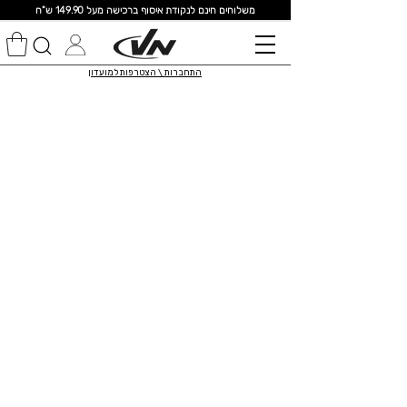
מ
שלוחים חינם לנקודת איסוף ברכישה מעל 149.90 ש"ח
התחברות \ הצטרפות למועדון