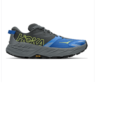
HOKA SPEEDGOAT 7 WIDE - נעלי ספורט גברים
ספידגוט 7 רחבות בצבע שחור/כחול וירטואל/
מחיר